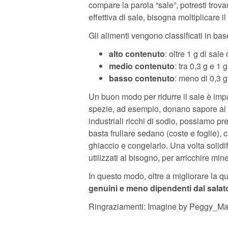
compare la parola “sale”, potresti trov
effettiva di sale, bisogna moltiplicare i
Gli alimenti vengono classificati in bas
alto contenuto
: oltre 1 g di sale
medio contenuto
: tra 0,3 g e 1 
basso contenuto
: meno di 0,3 g
Un buon modo per ridurre il sale è impa
spezie, ad esempio, donano sapore ai pi
industriali ricchi di sodio, possiamo p
basta frullare sedano (coste e foglie), c
ghiaccio e congelarlo. Una volta solidifi
utilizzati al bisogno, per arricchire mi
In questo modo, oltre a migliorare la q
genuini e meno dipendenti dal salat
Ringraziamenti: Imagine by Peggy_Ma