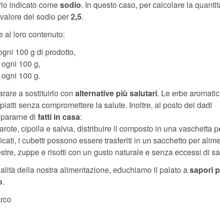
arlo indicato come
sodio
. In questo caso, per calcolare la quantit
l valore del sodio per
2,5
.
e al loro contenuto:
 ogni 100 g di prodotto,
g ogni 100 g,
 ogni 100 g.
rare a sostituirlo con
alternative più salutari
. Le erbe aromatic
atti senza compromettere la salute. Inoltre, al posto dei dadi
repararne di
fatti in casa
:
arote, cipolla e salvia, distribuire il composto in una vaschetta pe
cati, i cubetti possono essere trasferiti in un sacchetto per alime
nestre, zuppe e risotti con un gusto naturale e senza eccessi di sa
ualità della nostra alimentazione, educhiamo il palato a
sapori p
o
.
rco