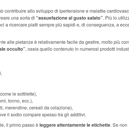
uò contribuire allo sviluppo di ipertensione e malattie cardiovasc
eare una sorta di
“assuefazione al gusto salato”
. Più lo utili
doci a ricercare piatti sempre più sapidi e, di conseguenza, a ec
 alle pietanze è relativamente facile da gestire, molto più com
ale occulto”
, ossia quello contenuto in numerosi prodotti industr
,
come le sottilette),
umi, tonno, ecc.),
otti, merendine, cereali da colazione),
e il sodio compare spesso tra gli additivi.
le, il primo passo è
leggere attentamente le etichette
. Se non