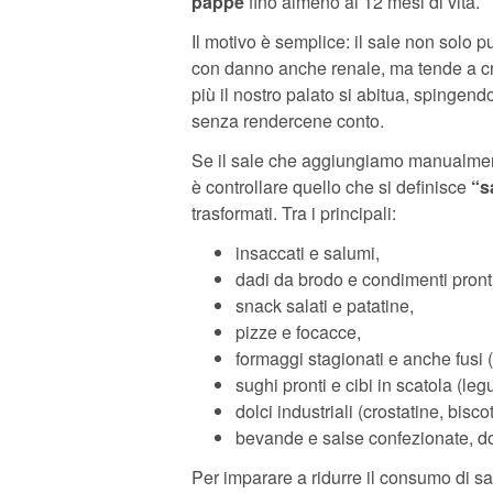
pappe
fino almeno ai 12 mesi di vita.
Il motivo è semplice: il sale non solo p
con danno anche renale, ma tende a cr
più il nostro palato si abitua, spingen
senza rendercene conto.
Se il sale che aggiungiamo manualmente
è controllare quello che si definisce
“s
trasformati. Tra i principali:
insaccati e salumi,
dadi da brodo e condimenti pronti
snack salati e patatine,
pizze e focacce,
formaggi stagionati e anche fusi (
sughi pronti e cibi in scatola (leg
dolci industriali (crostatine, bisc
bevande e salse confezionate, dov
Per imparare a ridurre il consumo di sa