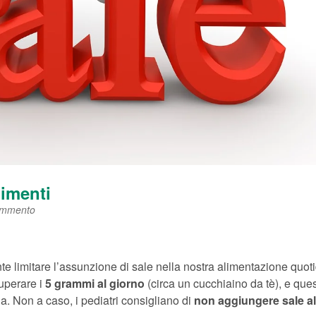
limenti
ommento
nte limitare l’assunzione di sale nella nostra alimentazione quot
uperare i
5 grammi al giorno
(circa un cucchiaino da tè), e que
nzia. Non a caso, i pediatri consigliano di
non aggiungere sale al