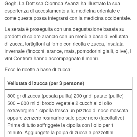
Gogh. La Dott.ssa Clorinda Avanzi ha illustrato la sua
esperienza di accostamento alla medicina orientale e
come questa possa integrarsi con la medicina occidentale.
La serata è proseguita con una degustazione basata su
prodotti di colore arancio con un menù a base di vellutata
di zucca, tortiglioni al forno con ricotta e zucca, insalata
invernale (finocchi, arance, mais, pomodorini gialli, olive), I
vini Controra hanno accompagnato il menù.
Ecco le ricette a base di zucca:
Vellutata di zucca (per 3 persone)
800 gr di zucca (pesata pulita) 200 gr di patate (pulite)
500 – 600 ml di brodo vegetale 2 cucchiai di olio
extravergine 1 cipolla fresca un pizzico di noce moscata
oppure zenzero rosmarino sale pepe nero (facoltativo)
Prima di tutto soffriggete la cipolla con l’olio per 1
minuto. Aggiungete la polpa di zucca a pezzettini