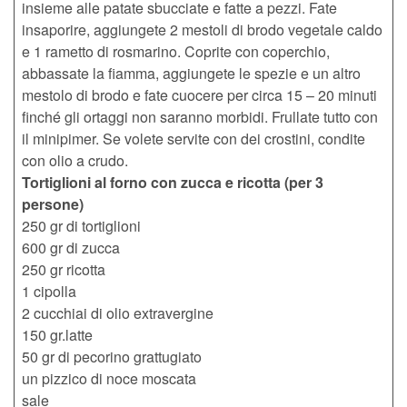
insieme alle patate sbucciate e fatte a pezzi. Fate
insaporire, aggiungete 2 mestoli di brodo vegetale caldo
e 1 rametto di rosmarino. Coprite con coperchio,
abbassate la fiamma, aggiungete le spezie e un altro
mestolo di brodo e fate cuocere per circa 15 – 20 minuti
finché gli ortaggi non saranno morbidi. Frullate tutto con
il minipimer. Se volete servite con dei crostini, condite
con olio a crudo.
Tortiglioni al forno con zucca e ricotta (per 3
persone)
250 gr di tortiglioni
600 gr di zucca
250 gr ricotta
1 cipolla
2 cucchiai di olio extravergine
150 gr.latte
50 gr di pecorino grattugiato
un pizzico di noce moscata
sale