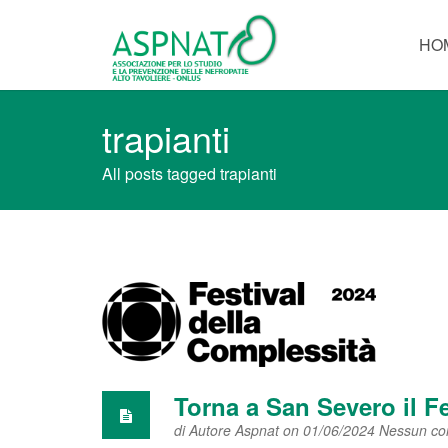
HO
trapianti
All posts tagged trapianti
Torna a San Severo il Fe
di
Autore Aspnat
on 01/06/2024
Nessun c