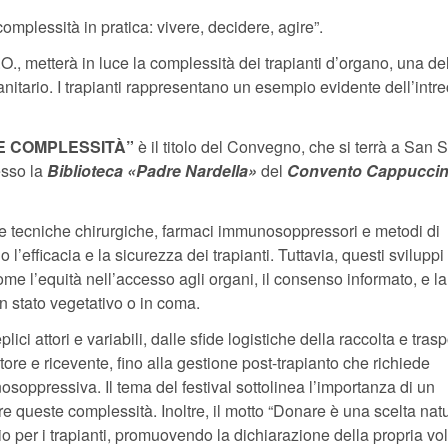
omplessità in pratica: vivere, decidere, agire”.
., metterà in luce la complessità dei trapianti d’organo, una de
itario. I trapianti rappresentano un esempio evidente dell’intre
 E COMPLESSITÀ”
è il titolo del Convegno, che si terrà a San S
sso la
Biblioteca
«Padre Nardella»
del
Convento Cappuccini
ove tecniche chirurgiche, farmaci immunosoppressori e metodi di
l’efficacia e la sicurezza dei trapianti. Tuttavia, questi sviluppi
me l’equità nell’accesso agli organi, il consenso informato, e la
n stato vegetativo o in coma.
ici attori e variabili, dalle sfide logistiche della raccolta e trasp
atore e ricevente, fino alla gestione post-trapianto che richiede
oppressiva. Il tema del festival sottolinea l’importanza di un
re queste complessità. Inoltre, il motto “Donare è una scelta nat
io per i trapianti, promuovendo la dichiarazione della propria vol