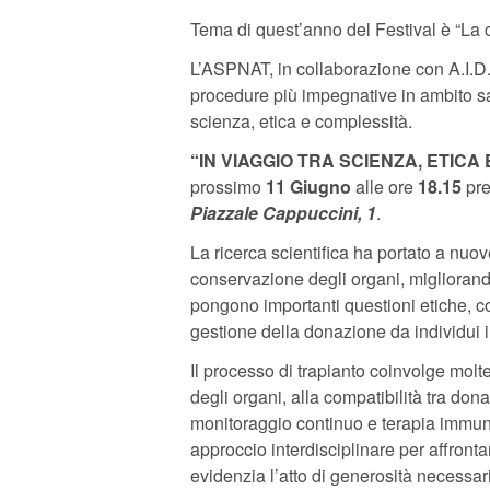
Tema di quest’anno del Festival è “La c
L’ASPNAT, in collaborazione con A.I.D.O
procedure più impegnative in ambito san
scienza, etica e complessità.
“IN VIAGGIO TRA SCIENZA, ETICA
prossimo
11 Giugno
alle ore
18.15
pre
Piazzale Cappuccini, 1
.
La ricerca scientifica ha portato a nu
conservazione degli organi, migliorando 
pongono importanti questioni etiche, co
gestione della donazione da individui i
Il processo di trapianto coinvolge moltepl
degli organi, alla compatibilità tra don
monitoraggio continuo e terapia immunos
approccio interdisciplinare per affronta
evidenzia l’atto di generosità necessar