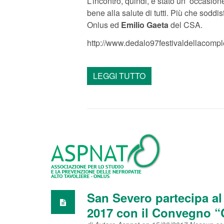
L’incontro, quindi, è stato un’ occasio
bene alla salute di tutti. Più che soddis
Onlus ed
Emilio Gaeta
del CSA.
http://www.dedalo97festivaldellacomple
LEGGI TUTTO
San Severo partecipa al
2017 con il Convegno