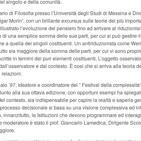
del singolo e della comunità.
rio di Filosofia presso l’Università degli Studi di Messina e Dire
ar Morin”, con un brillante excursus sulle teorie dei più importa
ha illustrato l’evoluzione del pensiero fino ad arrivare al riduzion
o di una semplice somma delle sue parti, per cui si può gestire il
e a quella dei singoli costituenti. Un antiriduzionista come Wer
 tutto sia maggiore della somma delle parti, per cui vi sono propri
ritte in termini dei puri elementi costituenti. L’oggetto osservat
ll’osservatore e dal contesto. È così che si arriva alla teoria de
 relazioni.
lo ’97, ideatore e coordinatore del ” Festival della complessità
giunto alla sua ottava edizione, con opportuni esempi ha spiega
del contesto, sia indispensabile per capire la realtà e saperla ges
l processo decisionale si basa su una visione complessiva ed in
o, innanzitutto, le Istituzioni che devono programmare ed interag
 moderatore è stato il prof. Giancarlo Lamedica, Dirigente Scol
aggiore.