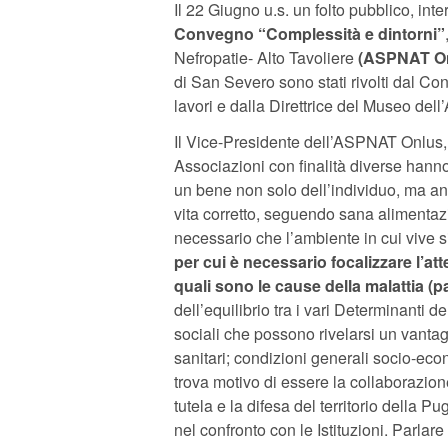
Il 22 Giugno u.s. un folto pubblico, in
Convegno “Complessità e dintorni”
Nefropatie- Alto Tavoliere
(ASPNAT On
di San Severo sono stati rivolti dal Co
lavori e dalla Direttrice del Museo dell
Il Vice-Presidente dell’ASPNAT Onlus
Associazioni con finalità diverse hann
un bene non solo dell’individuo, ma anc
vita corretto, seguendo sana alimentazi
necessario che l’ambiente in cui vive 
per cui è necessario focalizzare l’at
quali sono le cause della malattia (
dell’equilibrio tra i vari Determinanti del
sociali che possono rivelarsi un vantag
sanitari; condizioni generali socio-econ
trova motivo di essere la collaborazion
tutela e la difesa del territorio della Pu
nel confronto con le Istituzioni. Parlare