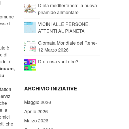
l
Dieta mediterranea: la nuova
piramide alimentare
l Comune
esse i
VICINI ALLE PERSONE,
ATTENTI AL PIANETA
Giornata Mondiale del Rene-
ute è
12 Marzo 2026
e di
ndo: è
Dtx: cosa vuol dire?
tinuum,
 su
ARCHIVIO INIZIATIVE
fattori
ervizi
Maggio 2026
 che
e la
Aprile 2026
nomici
Marzo 2026
tti che