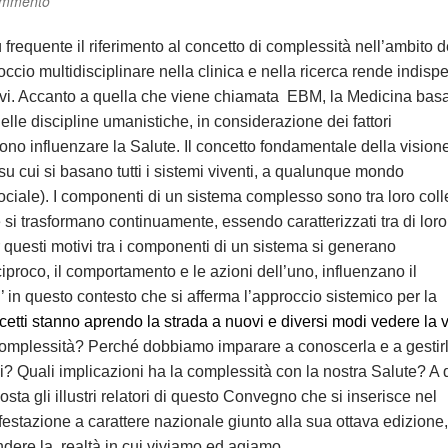
ommento
frequente il riferimento al concetto di complessità nell’ambito d
roccio multidisciplinare nella clinica e nella ricerca rende indisp
tivi. Accanto a quella che viene chiamata EBM, la Medicina bas
elle discipline umanistiche, in considerazione dei fattori
no influenzare la Salute. Il concetto fondamentale della vision
su cui si basano tutti i sistemi viventi, a qualunque mondo
iale). I componenti di un sistema complesso sono tra loro coll
he si trasformano continuamente, essendo caratterizzati tra di lor
questi motivi tra i componenti di un sistema si generano
proco, il comportamento e le azioni dell’uno, influenzano il
’ in questo contesto che si afferma l’approccio sistemico per la
etti stanno aprendo la strada a nuovi e diversi modi vedere la v
 complessità? Perché dobbiamo imparare a conoscerla e a gestir
 Quali implicazioni ha la complessità con la nostra Salute? A 
a gli illustri relatori di questo Convegno che si inserisce nel
festazione a carattere nazionale giunto alla sua ottava edizione,
endere la realtà in cui viviamo ed agiamo.