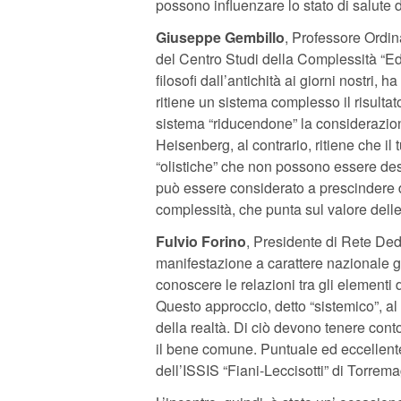
possono influenzare lo stato di salute 
Giuseppe Gembillo
, Professore Ordina
del Centro Studi della Complessità “Edg
filosofi dall’antichità ai giorni nostri, 
ritiene un sistema complesso il risultat
sistema “riducendone” la considerazion
Heisenberg, al contrario, ritiene che il
“olistiche” che non possono essere desc
può essere considerato a prescindere da
complessità, che punta sul valore delle
Fulvio Forino
, Presidente di Rete Deda
manifestazione a carattere nazionale 
conoscere le relazioni tra gli elementi 
Questo approccio, detto “sistemico”, a
della realtà. Di ciò devono tenere cont
il bene comune. Puntuale ed eccellente
dell’ISSIS “Fiani-Leccisotti” di Torrem