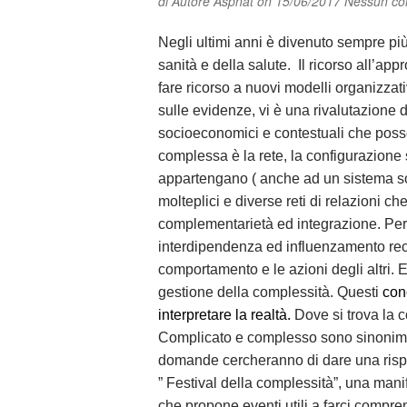
di
Autore Aspnat
on 15/06/2017
Nessun c
Negli ultimi anni è divenuto sempre più 
sanità e della salute. Il ricorso all’app
fare ricorso a nuovi modelli organizza
sulle evidenze, vi è una rivalutazione d
socioeconomici e contestuali che posso
complessa è la rete, la configurazione 
appartengano ( anche ad un sistema soc
molteplici e diverse reti di relazioni c
complementarietà ed integrazione. Per 
interdipendenza ed influenzamento reci
comportamento e le azioni degli altri. E
gestione della complessità. Questi
conc
interpretare la realtà.
Dove si trova la
Complicato e complesso sono sinonimi?
domande cercheranno di dare una rispost
” Festival della complessità”, una mani
che propone eventi utili a farci compr