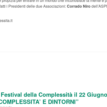
ne propizia per entrare in un mondo che incuriosisce la mente e 
fatti i Presidenti delle due Associazioni:
Corrado Niro
dell’AS
ssita.it
 Festival della Complessità il 22 Giugn
 “COMPLESSITA’ E DINTORNI”