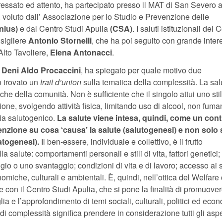
teressato ed attento, ha partecipato presso il MAT di San Severo a
, voluto dall’ Associazione per lo Studio e Prevenzione delle
lus)
e dal Centro Studi Apulia
(CSA)
. I saluti istituzionali de
nsigliere
Antonio Stornelli
, che ha poi seguito con grande inter
’Alto Tavoliere,
Elena Antonacci
.
,
Deni Aldo Procaccini
, ha spiegato per quale motivo due
o trovato un
trait d’union
sulla tematica della complessità. La sal
he della comunità. Non è sufficiente che il singolo attui uno stil
one, svolgendo attività fisica, limitando uso di alcool, non fuma
sia salutogenico.
La salute viene intesa, quindi, come un con
tenzione su cosa ‘causa’ la salute (salutogenesi) e non solo
patogenesi).
Il ben-essere, individuale e collettivo, è il frutto
la salute: comportamenti personali e stili di vita, fattori genetici; 
gio o uno svantaggio; condizioni di vita e di lavoro; accesso ai s
omiche, culturali e ambientali. È, quindi, nell’ottica del Welfare
e con il Centro Studi Apulia, che si pone la finalità di promuover
glia e l’approfondimento di temi sociali, culturali, politici ed eco
 di complessità significa prendere in considerazione tutti gli aspe