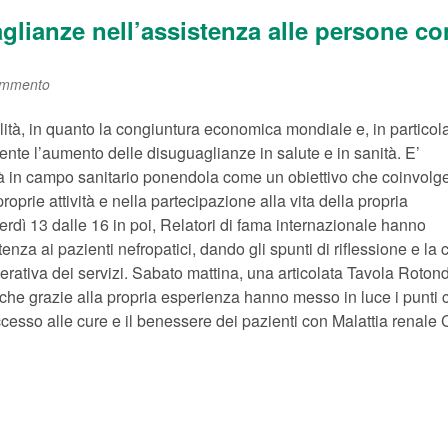
aglianze nell’assistenza alle persone co
ommento
lità, in quanto la congiuntura economica mondiale e, in particol
nte l’aumento delle disuguaglianze in salute e in sanità. E’
tà in campo sanitario ponendola come un obiettivo che coinvolg
proprie attività e nella partecipazione alla vita della propria
rdì 13 dalle 16 in poi, Relatori di fama internazionale hanno
tenza ai pazienti nefropatici, dando gli spunti di riflessione e la
operativa dei servizi. Sabato mattina, una articolata Tavola Roton
, che grazie alla propria esperienza hanno messo in luce i punti cr
accesso alle cure e il benessere dei pazienti con Malattia renale 