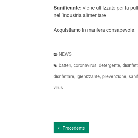
Sanificante:
viene utilizzato per la pul
nell’industria alimentare
Acquistiamo in maniera consapevole.
NEWS
batteri
,
coronavirus
,
detergente
,
disinfet
disnfettare
,
igienizzante
,
prevenzione
,
sani
virus
Precedente