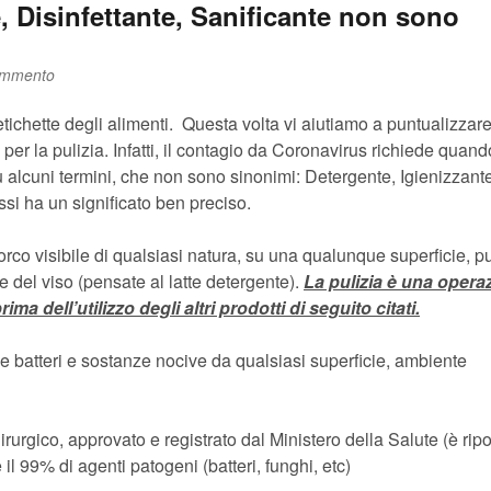
, Disinfettante, Sanificante non sono
ommento
etichette degli alimenti. Questa volta vi aiutiamo a puntualizzare
ti per la pulizia. Infatti, il contagio da Coronavirus richiede quand
su alcuni termini, che non sono sinonimi: Detergente, Igienizzant
ssi ha un significato ben preciso.
orco visibile di qualsiasi natura, su una qualunque superficie, p
del viso (pensate al latte detergente).
La pulizia è una opera
a dell’utilizzo degli altri prodotti di seguito citati.
 batteri e sostanze nocive da qualsiasi superficie, ambiente
urgico, approvato e registrato dal Ministero della Salute (è ripo
 il 99% di agenti patogeni (batteri, funghi, etc)