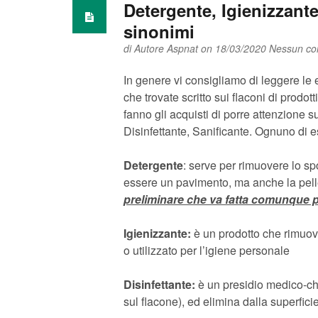
Detergente, Igienizzante
sinonimi
di
Autore Aspnat
on 18/03/2020
Nessun c
In genere vi consigliamo di leggere le 
che trovate scritto sui flaconi di prodot
fanno gli acquisti di porre attenzione 
Disinfettante, Sanificante. Ognuno di e
Detergente
: serve per rimuovere lo sp
essere un pavimento, ma anche la pelle 
preliminare che va fatta comunque prim
Igienizzante:
è un prodotto che rimuove
o utilizzato per l’igiene personale
Disinfettante:
è un presidio medico-chir
sul flacone), ed elimina dalla superficie