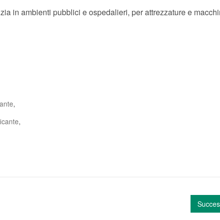
izia in ambienti pubblici e ospedalieri, per attrezzature e macchi
tante
,
ficante
,
Succes