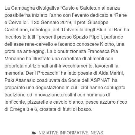
La Campagna divulgativa “Gusto e Salute:un’alleanza
possibile”ha iniziato l’anno con l’evento dedicato a “Rene
e Cervello”. Il 30 Gennaio 2019, il prof. Giuseppe
Castellano, nefrologo, dell’Università degli Studi di Bari ha
incuriosito tutti i presenti presso Spazio Ripoli, parlando
dell’asse rene-cervello e facendo conoscere Klotho, una
proteina anti-aging. La bionutrizionista Francesca Pia
Menanno ha illustrato una carrellata di alimenti con
proprietà nutrizionali anti-invecchiamento, favorenti la
memoria. Deni Procaccini ha letto poesie di Alda Merini,
Paki Attanasio coadiuvata da Socie dell’ASPNAT ha
preparato una degustazione in cui i cibi hanno coniugato
tradizione ed innovazione:crostini con hummus di
lenticchie, pizzarelle e cavolo bianco, pesce azzurro ricco
di Omega 3 e 6, crostata di frutti di bosco.
INIZIATIVE INFORMATIVE
,
NEWS