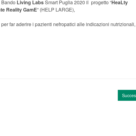
il Bando
Living Labs
Smart Puglia 2020 il progetto “
HeaLty
ate Reality GamE
” (HELP LARGE),
per far aderire i pazienti nefropatici alle indicazioni nutrizionali
Succes