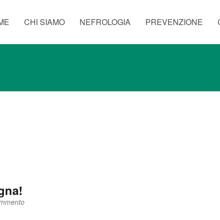
ME
CHI SIAMO
NEFROLOGIA
PREVENZIONE
gna!
ommento