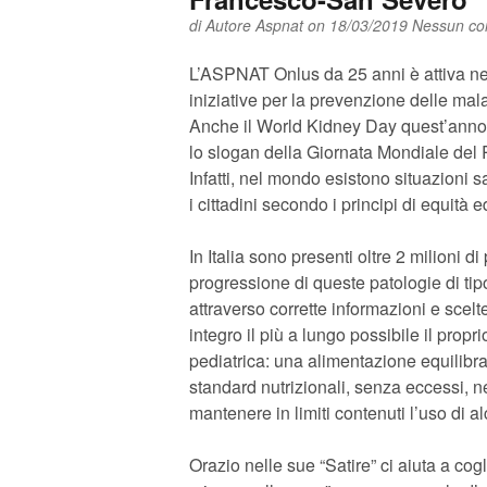
di
Autore Aspnat
on 18/03/2019
Nessun c
L’ASPNAT Onlus da 25 anni è attiva nell
iniziative per la prevenzione delle malat
Anche il World Kidney Day quest’anno h
lo slogan della Giornata Mondiale del R
Infatti, nel mondo esistono situazioni s
i cittadini secondo i principi di equità
In Italia sono presenti oltre 2 milioni di
progressione di queste patologie di ti
attraverso corrette informazioni e scel
integro il più a lungo possibile il propr
pediatrica: una alimentazione equilibra
standard nutrizionali, senza eccessi, né
mantenere in limiti contenuti l’uso di al
Orazio nelle sue “Satire” ci aiuta a cog