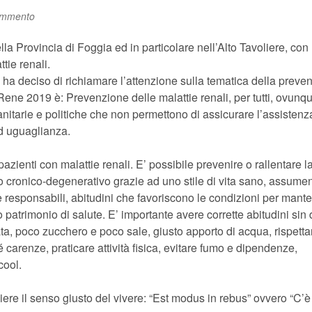
ommento
a Provincia di Foggia ed in particolare nell’Alto Tavoliere, con
tie renali.
a deciso di richiamare l’attenzione sulla tematica della preve
ene 2019 è: Prevenzione delle malattie renali, per tutti, ovunqu
anitarie e politiche che non permettono di assicurare l’assistenza 
 ed uguaglianza.
 pazienti con malattie renali. E’ possibile prevenire o rallentare l
po cronico-degenerativo grazie ad uno stile di vita sano, assume
te responsabili, abitudini che favoriscono le condizioni per mant
io patrimonio di salute. E’ importante avere corrette abitudini sin 
ta, poco zucchero e poco sale, giusto apporto di acqua, rispetta
 carenze, praticare attività fisica, evitare fumo e dipendenze,
cool.
liere il senso giusto del vivere: “Est modus in rebus” ovvero “C’