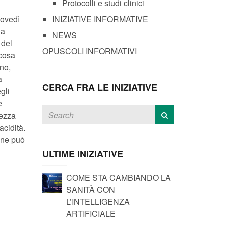
Protocolli e studi clinici
iovedì
INIZIATIVE INFORMATIVE
la
NEWS
 del
OPUSCOLI INFORMATIVI
 cosa
no,
a
CERCA FRA LE INIZIATIVE
gli
e
rezza
acidità.
one può
ULTIME INIZIATIVE
COME STA CAMBIANDO LA
SANITÀ CON
L’INTELLIGENZA
ARTIFICIALE