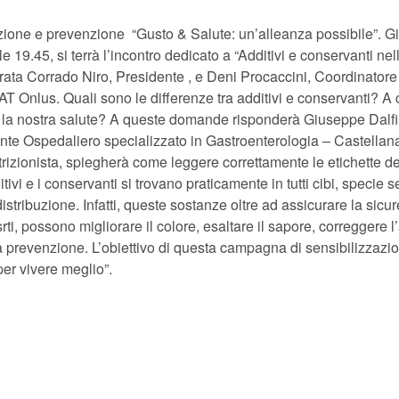
ione e prevenzione “Gusto & Salute: un’alleanza possibile”. G
19.45, si terrà l’incontro dedicato a “Additivi e conservanti nel
erata Corrado Niro, Presidente , e Deni Procaccini, Coordinatore
T Onlus. Quali sono le differenze tra additivi e conservanti? A
r la nostra salute? A queste domande risponderà Giuseppe Dalfi
nte Ospedaliero specializzato in Gastroenterologia – Castellan
izionista, spiegherà come leggere correttamente le etichette de
itivi e i conservanti si trovano praticamente in tutti cibi, specie s
stribuzione. Infatti, queste sostanze oltre ad assicurare la sicu
ti, possono migliorare il colore, esaltare il sapore, correggere l’
la prevenzione. L’obiettivo di questa campagna di sensibilizzazi
er vivere meglio”.