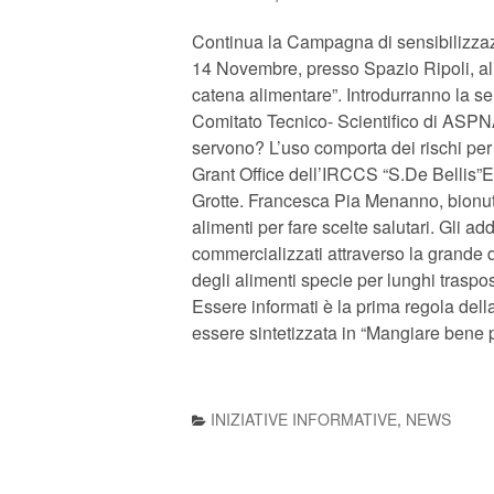
Continua la Campagna di sensibilizzaz
14 Novembre, presso Spazio Ripoli, alle 
catena alimentare”. Introdurranno la s
Comitato Tecnico- Scientifico di ASPNA
servono? L’uso comporta dei rischi pe
Grant Office dell’IRCCS “S.De Bellis”E
Grotte. Francesca Pia Menanno, bionutr
alimenti per fare scelte salutari. Gli add
commercializzati attraverso la grande di
degli alimenti specie per lunghi trasposr
Essere informati è la prima regola del
essere sintetizzata in “Mangiare bene p
INIZIATIVE INFORMATIVE
,
NEWS