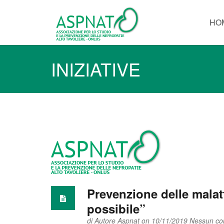
HO
INIZIATIVE
Prevenzione delle malat
possibile”
di
Autore Aspnat
on 10/11/2019
Nessun c