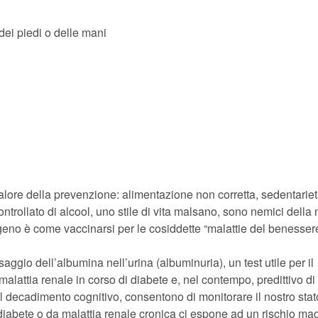
dei piedi o delle mani
 valore della prevenzione: alimentazione non corretta, sedentariet
rollato di alcool, uno stile di vita malsano, sono nemici della 
togeno è come vaccinarsi per le cosiddette “malattie del benesser
dosaggio dell’albumina nell’urina (albuminuria), un test utile per il
alattia renale in corso di diabete e, nel contempo, predittivo di
l decadimento cognitivo, consentono di monitorare il nostro stat
 diabete o da malattia renale cronica ci espone ad un rischio ma